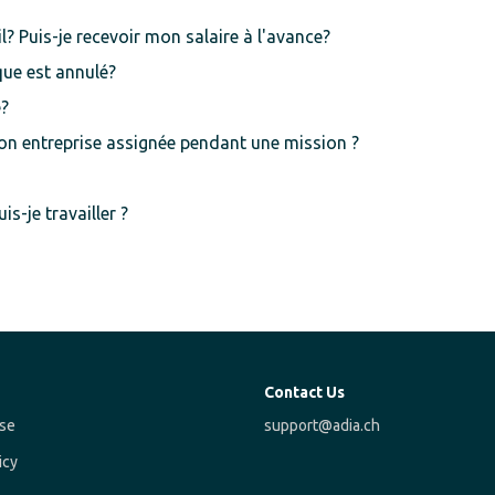
l? Puis-je recevoir mon salaire à l'avance?
que est annulé?
e?
mon entreprise assignée pendant une mission ?
s-je travailler ?
Contact Us
se
support@adia.ch
icy