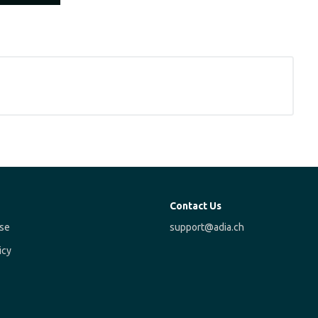
Contact Us
se
support@adia.ch
icy