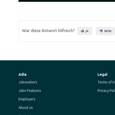
War diese Antwort hilfreich?
JA
NEIN
Adia
Legal
Jobseekers
Terms of U
Jobs Features
Privacy Pol
Employers
About us